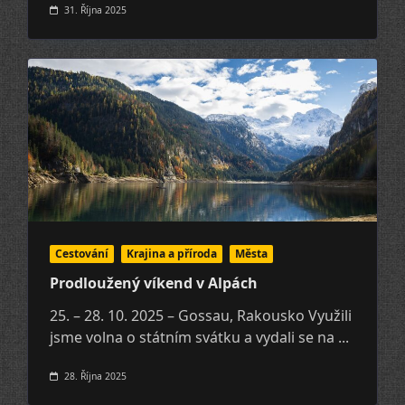
31. Října 2025
Cestování
Krajina a pří­roda
Města
Prodloužený víkend v Alpách
25. – 28. 10. 2025 – Gossau, Rakousko Využili
jsme volna o státním svátku a vydali se na
...
28. Října 2025