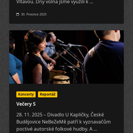
Vltavou. Dny volna jsme využili k
...
30. Prosince 2025
Koncerty
Reportáž
Večery S
28. 11. 2025 – Divadlo U Kapličky, České
Budějovice NeBeZeMě patří k vyznavačům
poctivé autorské folkové hudby. A
...