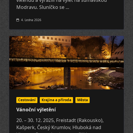
Modravu. Sluníčko se
...
4. Ledna 2026
Cestování
Krajina a pří­roda
Města
Vánoční výletění
20. – 30. 12. 2025, Freistadt (Rakousko),
Kašperk, Český Krumlov, Hluboká nad